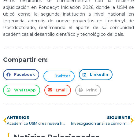
Estos resultados se complementan con la reciente
adjudicación en Fondecyt Iniciación 2026, donde la USM se
ubicó como la segunda institución a nivel nacional en
Ingeniería, además de nueve proyectos en Fondecyt de
Postdoctorado, reafirmando el aporte de su comunidad
académicas al desarrollo científico y tecnológico del país.
Compartir en:
Facebook
LinkedIn
Twitter
WhatsApp
Email
Print
ANTERIOR
SIGUIENTE
Académico USM crea nueva herramienta para certificar mieles endémicas evitando fraudes
Investigación analiza cómo mujeres y diversidades sostienen su permanencia en carreras STEM