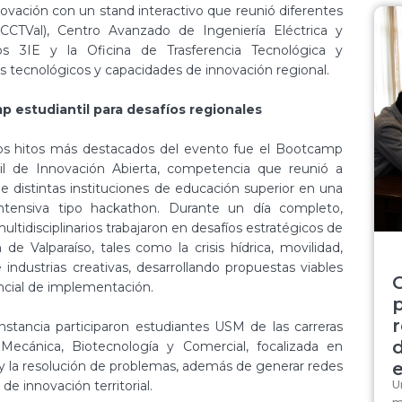
nnovación con un stand interactivo que reunió diferentes
 (CCTVal), Centro Avanzado de Ingeniería Eléctrica y
s 3IE y la Oficina de Trasferencia Tecnológica y
s tecnológicos y capacidades de innovación regional.
 estudiantil para desafíos regionales
os hitos más destacados del evento fue el Bootcamp
til de Innovación Abierta, competencia que reunió a
e distintas instituciones de educación superior en una
intensiva tipo hackathon. Durante un día completo,
ultidisciplinarios trabajaron en desafíos estratégicos de
 de Valparaíso, tales como la crisis hídrica, movilidad,
 industrias creativas, desarrollando propuestas viables
cial de implementación.
r
nstancia participaron estudiantes USM de las carreras
 Mecánica, Biotecnología y Comercial, focalizada en
d y la resolución de problemas, además de generar redes
U
de innovación territorial.