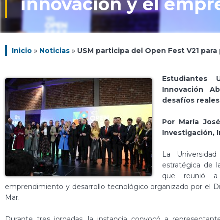
innovación y el empr
Inicio
»
Noticias
»
USM participa del Open Fest V21 para 
Estudiantes 
Innovación Ab
desafíos reales 
Por María José
Investigación,
La Universidad
estratégica de 
que reunió a 
emprendimiento y desarrollo tecnológico organizado por el Di
Mar.
Durante tres jornadas, la instancia convocó a representant