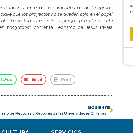
m
a
nerar ideas y aprender a enfocarlas desde temprano,
t
clave que los proyectos no se queden solo en el papel,
nte. La instancia es valiosa porque permite discutir
 en posgrados”,
comenta Leonardo de Jesús Rivera,
tsApp
Email
Print
SIGUIENTE
Consejo de Rectoras y Rectores de las Universidades Chilenas realiza primera sesión plenaria 2026 de la Comisión de Investigación en la Universidad de Atacama
Y CULTURA
SERVICIOS