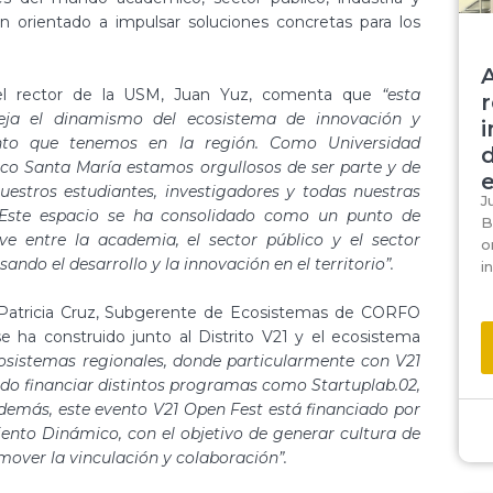
ón orientado a impulsar soluciones concretas para los
 el rector de la USM, Juan Yuz, comenta que
“esta
r
fleja el dinamismo del ecosistema de innovación y
to que tenemos en la región. Como Universidad
d
ico Santa María estamos orgullosos de ser parte y de
uestros estudiantes, investigadores y todas nuestras
J
 Este espacio se ha consolidado como un punto de
B
ve entre la academia, el sector público y el sector
o
ando el desarrollo y la innovación en el territorio”.
i
 Patricia Cruz, Subgerente de Ecosistemas de CORFO
 se ha construido junto al Distrito V21 y el ecosistema
sistemas regionales, donde particularmente con V21
ido financiar distintos programas como Startuplab.02,
emás, este evento V21 Open Fest está financiado por
to Dinámico, con el objetivo de generar cultura de
mover la vinculación y colaboración”.