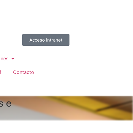
Acceso Intranet
ones
M
Contacto
s e