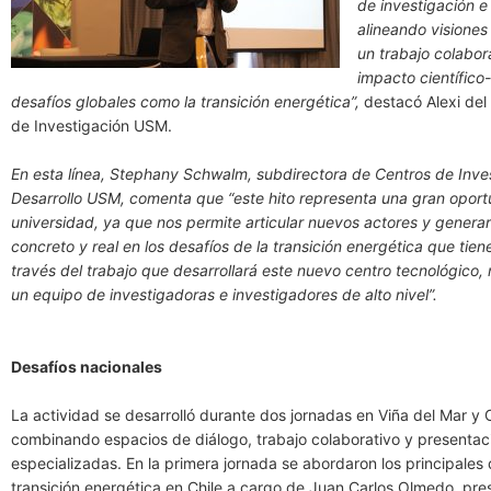
de investigación e
alineando visione
un trabajo colabor
impacto científico
desafíos globales como la transición energética”,
destacó Alexi del 
de Investigación USM.
En esta línea, Stephany Schwalm, subdirectora de Centros de Inve
Desarrollo USM, comenta que “este hito representa una gran oport
universidad, ya que nos permite articular nuevos actores y genera
concreto y real en los desafíos de la transición energética que tien
través del trabajo que desarrollará este nuevo centro tecnológico,
un equipo de investigadoras e investigadores de alto nivel”.
Desafíos nacionales
La actividad se desarrolló durante dos jornadas en Viña del Mar y
combinando espacios de diálogo, trabajo colaborativo y presentac
especializadas. En la primera jornada se abordaron los principales 
transición energética en Chile a cargo de Juan Carlos Olmedo, pre