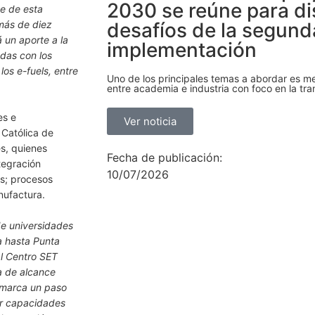
2030 se reúne para dis
te de esta
más de diez
desafíos de la segund
 un aporte a la
implementación
adas con los
os e-fuels, entre
Uno de los principales temas a abordar es mej
entre academia e industria con foco en la tra
es e
Ver noticia
 Católica de
es, quienes
Fecha de publicación:
tegración
10/07/2026
os; procesos
nufactura.
de universidades
 hasta Punta
al Centro SET
a de alcance
o marca un paso
ar capacidades