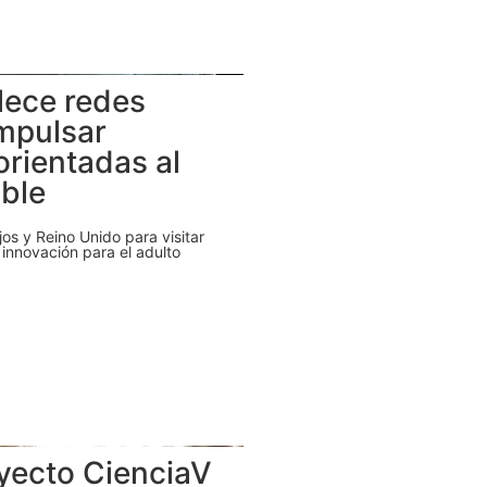
lece redes
impulsar
orientadas al
ble
jos y Reino Unido para visitar
 innovación para el adulto
yecto CienciaV