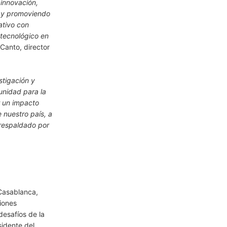
 innovación,
s y promoviendo
ativo con
-tecnológico en
Canto, director
stigación y
unidad para la
r un impacto
e nuestro país, a
 respaldado por
 Casablanca,
iones
desafíos de la
sidente del