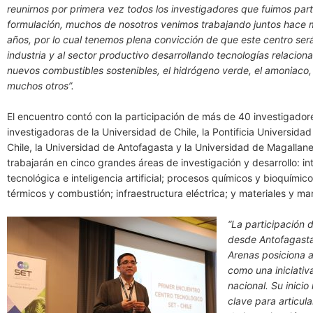
reunirnos por primera vez todos los investigadores que fuimos par
formulación, muchos de nosotros venimos trabajando juntos hace 
años, por lo cual tenemos plena convicción de que este centro será
industria y al sector productivo desarrollando tecnologías relacion
nuevos combustibles sostenibles, el hidrógeno verde, el amoniaco, l
muchos otros”.
El encuentro contó con la participación de más de 40 investigador
investigadoras de la Universidad de Chile, la Pontificia Universidad
Chile, la Universidad de Antofagasta y la Universidad de Magallan
trabajarán en cinco grandes áreas de investigación y desarrollo: in
tecnológica e inteligencia artificial; procesos químicos y bioquímic
térmicos y combustión; infraestructura eléctrica; y materiales y ma
“La participación 
desde Antofagasta
Arenas posiciona 
como una iniciativ
nacional. Su inici
clave para articul