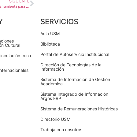
SIGUIENTE
Académico USM crea nueva herramienta para certificar mieles endémicas evitando fraudes
Y
SERVICIOS
Aula USM
aciones
Biblioteca
ón Cultural
Portal de Autoservicio Institucional
inculación con el
Dirección de Tecnologías de la
Información
nternacionales
Sistema de Información de Gestión
Académica
Sistema Integrado de Información
Argos ERP
Sistema de Remuneraciones Históricas
Directorio USM
Trabaja con nosotros