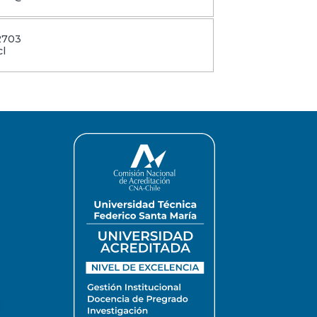
2703
cl