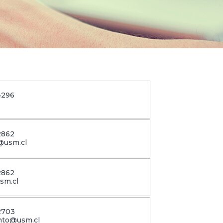
4296
2862
n@usm.cl
2862
sm.cl
2703
nto@usm.cl